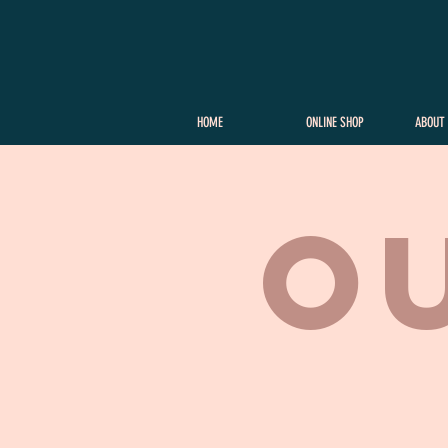
HOME
ONLINE SHOP
ABOUT
​O
ADDRESS
〒650-0041
17-3 W102
SHINKOCHO CHUO-KU
KOBE JAPAN