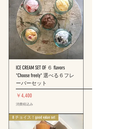
ICE CREAM SET OF ６ flavors
*Choose freely* 選べる６フレ
ーバーセット
価格
￥4,400
消費税込み
8 チョイス！good value set