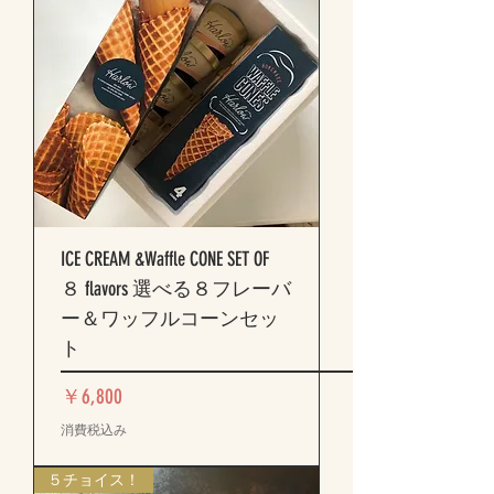
ICE CREAM &Waffle CONE SET OF
８ flavors 選べる８フレーバ
ー＆ワッフルコーンセッ
ト
価格
￥6,800
消費税込み
５チョイス！