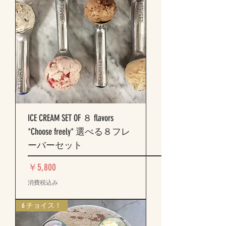
ICE CREAM SET OF ８ flavors
*Choose freely* 選べる８フレ
ーバーセット
価格
￥5,800
消費税込み
6 チョイス！