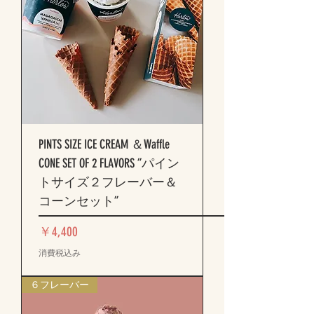
PINTS SIZE ICE CREAM ＆Waffle
CONE SET OF 2 FLAVORS ”パイン
トサイズ２フレーバー＆
コーンセット”
価格
￥4,400
消費税込み
６フレーバー