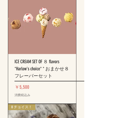
ICE CREAM SET OF ８ flavors
*Harlow's choice* * おまかせ８
フレーバーセット
価格
￥5,500
消費税込み
8 チョイス！