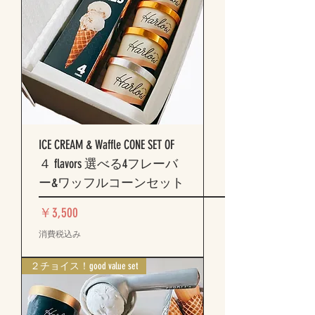
ICE CREAM & Waffle CONE SET OF
４ flavors 選べる4フレーバ
ー&ワッフルコーンセット
価格
￥3,500
消費税込み
２チョイス！good value set