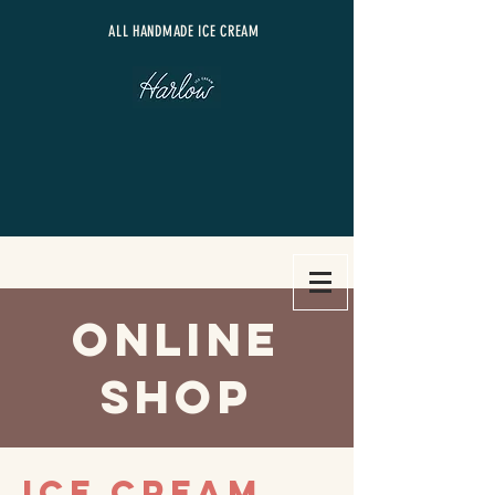
​ALL HANDMADE ICE CREAM
​online
shop
ice cream