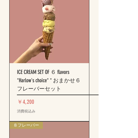
ICE CREAM SET OF ６ flavors
*Harlow's choice* * おまかせ６
フレーバーセット
価格
￥4,200
消費税込み
８フレーバー