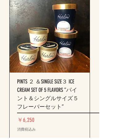
PINTS ２ ＆SINGLE SIZE３ ICE
CREAM SET OF 5 FLAVORS ”パイ
ント＆シングルサイズ５
フレーバーセット”
価格
￥6,250
消費税込み