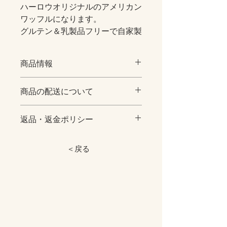
ハーロウオリジナルのアメリカン
ワッフルになります。
グルテン＆乳製品フリーで自家製
の塩麹が入った体に優しい
カリカリふわふわに焼き上げたワ
商品情報
ッフルです。
商品の配送について
スイーツ系や食事系にも合います
【quantity】
ので、
アメリカンワッフル ６つ
[お届け日及びご指定時間帯について]
お好みでアイスクリームやバタ
返品・返金ポリシー
○クール便送料は1箱 ¥1260 となります
アレルゲン：卵、大豆、アーモンド
ー、メープルシロップ、
○アイスクリームとご一緒のご購入の
※お申込みの有効期限 ７日以内にお
ベーコーンや目玉焼きなど気分に
際は、送料¥1560となります。
※税込価格です
願いいたします。
＜戻る
合わせてお召し上がりくださいま
７日間入金がない場合は、キャンセル
○ ご注文時にお届け日及びお届け時間
せ。
とさせていただきます。
帯をご指定を頂いた場合でも、
【Attention】
返品・交換・キャンセル等 商品発送
商品在庫、配送地域、交通事情など
一日の始まりに是非ご家族でハー
全て手作りの為、１つ１つ異なりま
後の返品・返却等はお受けいたしかね
によりお客様のご要望に添えない場合
す。※写真はイメージです
ロウのワッフルをお楽しみくださ
ます。
もございますので予めご了承の上でご
必ず商品の配送についてをご確認くだ
いませ...★★
指定下さいます様お願い申し上げま
さい
※アイスクリーム（−１８℃以下で保