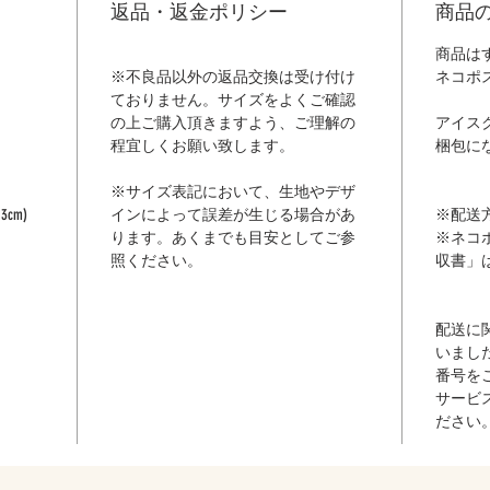
返品・返金ポリシー
商品
商品は
※不良品以外の返品交換は受け付け
ネコポ
ておりません。サイズをよくご確認
の上ご購入頂きますよう、ご理解の
アイス
程宜しくお願い致します。
梱包に
※サイズ表記において、生地やデザ
cm)
インによって誤差が生じる場合があ
※配送
ります。あくまでも目安としてご参
※ネコ
照ください。
収書」
配送に
いまし
番号を
サービ
ださい