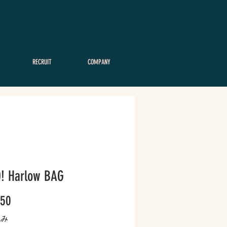
RECRUIT
COMPANY
! Harlow BAG
価
50
格
込み