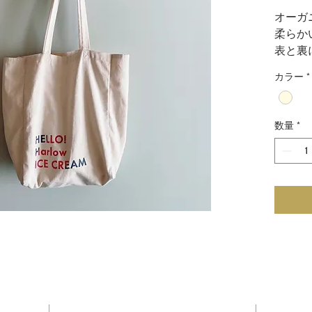
オーガ
柔らか
表と裏
ありま
カラー
*
裏地は
くずが
数量
*
マチが
るサイ
マルシ
使いや
アイス
この機会