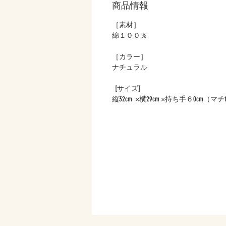
商品情報
［素材］
綿１００％
［カラー］
ナチュラル
[サイズ]
縦32cm ×横29cm ×持ち手６0cm（マチ13