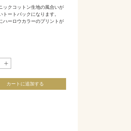
ニックコットン生地の風合いが
いトートバックになります。
にハーロウカラーのプリントが
す
パイピングがされているので糸
出なくとても綺麗です。
あるのでパソコンがすっぽり入
ズで、肩掛けができ、
ェバッグにもお仕事にもとても
カートに追加する
すいサイズです。
クリーム屋さんのトートバッグ
にいかがでしょうか✴︎✴︎✴︎