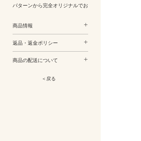
パターンから完全オリジナルでお
作りしたニットになります。
商品情報
BackにHロゴ、Frontとお袖に刺繍が
施されております。
［素材］
返品・返金ポリシー
本体：コットン６0％ アクリル４
とても着心地がよく、冬はもちろ
０%
ん春、秋でも一枚で一枚で着てい
商品の配送について
※不良品以外の返品交換は受け付けて
ただけるかと思います。
おりません。サイズをよくご確認の上
［カラー］Beige 、Gray 、Navy
商品はすべて、ヤマト運輸の宅急便ま
ご購入頂きますよう、ご理解の程宜し
たはネコポスにてお届けいたします。
＜戻る
今回のテーマはジェンダーレスで
くお願い致します。
［サイズ］Onesize
す。
アイスクリームと同時購入の場合は同
※サイズ表記において、生地やデザイ
男女兼用のサイズ感なので、ご夫
じ箱となり、送料無料となります。そ
ンによって誤差が生じる場合がありま
婦やカップルで共有はいかがでし
の場合クール便での配送になりますの
Onesize
す。あくまでも目安としてご参照くだ
ょうか。
でご了承くださいませ。
さい。
別の梱包がご希望の場合は送料別とな
着丈
74cm
ります。備考欄にお書きください。
身幅
63cm
※小ロットでお作りしてますので