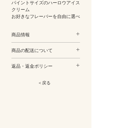
パイントサイズのハーロウアイス
クリーム
お好きなフレーバーを自由に選べ
る２個＋シングルカップ３個＋ワ
ッフル付きボックスです。
商品情報
パイントサイズはハーロウのシン
商品の配送について
グルカップがおよそ３〜５名分と
【quantity】
なり、
パイントサイズ(473ml)×２個
[お届け日及びご指定時間帯について]
シングルサイズ（150ml）x３個
食後に少しずつや、ファミリーで
返品・返金ポリシー
○ 同時購入の場合、総重量で送料が変
楽しめるお得なサイズとなりま
わります。ご了承くださいませ。
※お申込みの有効期限 ７日以内にお
す。
○ ご注文時にお届け日及びお届け時間
オプションの中からお好きなパイント
願いいたします。
＜戻る
帯をご指定を頂いた場合でも、
フレーバー２種類と
７日間入金がない場合は、キャンセル
商品在庫、配送地域、交通事情など
宜しければ手焼きワッフルとご一
シングルフレーバー３種類お選びいた
とさせていただきます。
によりお客様のご要望に添えな
緒にお召し上がりくださいませ。
だけます。
返品・交換・キャンセル等 商品発送
い場合もございますので予めご了承
後の返品・返却等はお受けいたしかね
の上でご指定下さいます様お願い
大切な方への贈り物や、ご自身の
ます。
申し上げます。
ご褒美にいかがでしょうか。
【Attention】
※アイスクリーム（−１８℃以下で保
配送当日ご不在の場合は、2日間の