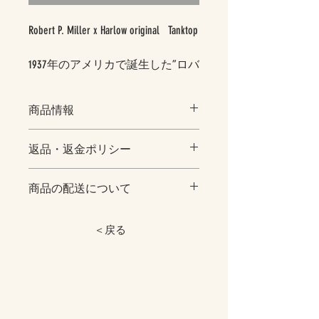
Robert P. Miller x Harlow original Tanktop
1937年のアメリカで誕生した”ロバ
ート ピー ミラー”
とコラボのハーロウ別注オリジナ
商品情報
ルタンクトップになります。
［素材］
返品・返金ポリシー
綿１００％
ハーロウカラーのマルチボーダー
［カラー］マルチボーダー（クリー
柄で
商品の配送について
※不良品以外の返品交換は受け付けて
ム、ピンク、ネイビー）
裾にハーロウのタグがついていま
おりません。サイズをよくご確認の上
商品はすべて、ヤマト運輸の宅急便ま
す。
ご購入頂きますよう、ご理解の程宜し
たはネコポスにてお届けいたします。
＜戻る
Onesize
春夏はデニムやオーバーサイズの
くお願い致します。
ボトムに合わせたり秋冬はインナ
アイスクリームと同時購入の場合は同
着丈
５５cm
※サイズ表記において、生地やデザイ
ーにも着回しできます***
じ箱となり、送料無料となります。別
ンによって誤差が生じる場合がありま
の梱包がご希望の場合は送料別となり
身幅
３４cm
す。あくまでも目安としてご参照くだ
[カラー]
ます。備考欄にお書きください。
さい。